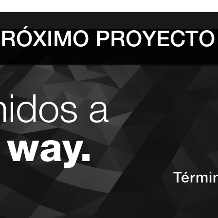
PRÓXIMO PROYECTO
nidos a
 way.
Térmi