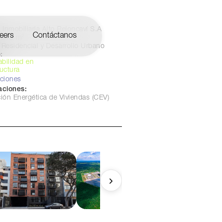
Inmobiliaria Alto Reloncaví S.A
eers
Contáctanos
.948 m²
Residencial y Desarrollo Urbano
:
abilidad en
ructura
aciones
caciones:
ción Energética de Viviendas (CEV)