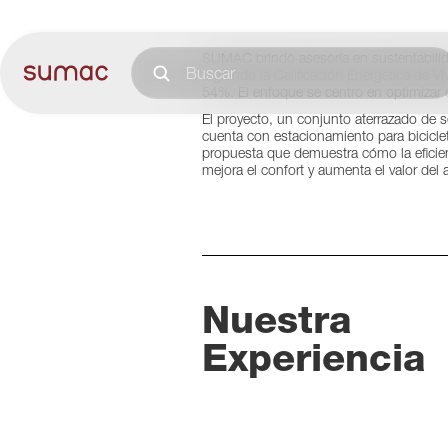
SUMAC brindó asesoría en sustentabilidad
logrando la Calificación Energética de Vi
54%. El enfoque se centró en optimizar 
El proyecto, un conjunto aterrazado de se
cuenta con estacionamiento para bicicl
propuesta que demuestra cómo la eficien
mejora el confort y aumenta el valor del 
Nuestra
Experiencia