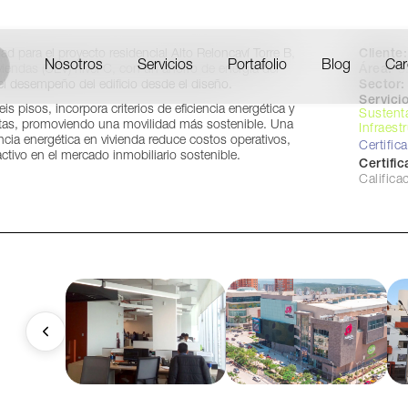
Los Lagos, Chile
Cliente:
 para el proyecto residencial Alto Reloncaví Torre B,
Nosotros
Servicios
Portafolio
Blog
Car
Área:
3
viendas (CEV) nivel C, con un ahorro de energía del
Sector:
el desempeño del edificio desde el diseño.
Servicio
is pisos, incorpora criterios de eficiencia energética y
Sustent
etas, promoviendo una movilidad más sostenible. Una
Infraest
cia energética en vivienda reduce costos operativos,
Certific
activo en el mercado inmobiliario sostenible.
Certifi
Califica