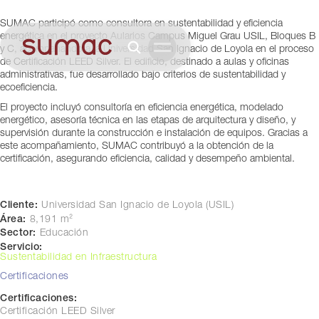
Lima, Perú
SUMAC participó como consultora en sustentabilidad y eficiencia
energética en el proyecto Aularios Campus Miguel Grau USIL, Bloques B
y C, acompañando a la Universidad San Ignacio de Loyola en el proceso
de Certificación LEED Silver. El edificio, destinado a aulas y oficinas
administrativas, fue desarrollado bajo criterios de sustentabilidad y
ecoeficiencia.
El proyecto incluyó consultoría en eficiencia energética, modelado
energético, asesoría técnica en las etapas de arquitectura y diseño, y
supervisión durante la construcción e instalación de equipos. Gracias a
este acompañamiento, SUMAC contribuyó a la obtención de la
certificación, asegurando eficiencia, calidad y desempeño ambiental.
Cliente:
Universidad San Ignacio de Loyola (USIL)
Área:
8,191 m²
Sector:
Educación
Servicio:
Sustentabilidad en Infraestructura
Certificaciones
Certificaciones:
Certificación LEED Silver