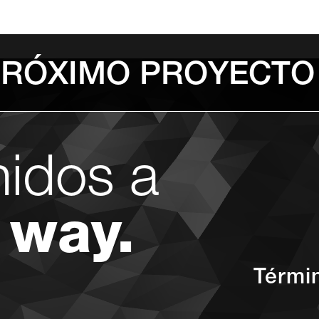
PRÓXIMO PROYECTO
nidos a
 way.
Térmi