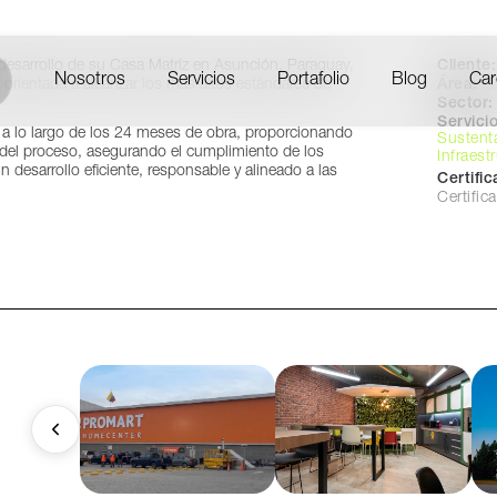
sunción, Paraguay
Cliente:
sarrollo de su Casa Matriz en Asunción, Paraguay,
Nosotros
Servicios
Portafolio
Blog
Car
Área:
3
 orientada a alcanzar los más altos estándares de
Sector:
Servicio
 a lo largo de los 24 meses de obra, proporcionando
Sustent
 del proceso, asegurando el cumplimiento de los
Infraest
n desarrollo eficiente, responsable y alineado a las
Certifi
Certifi