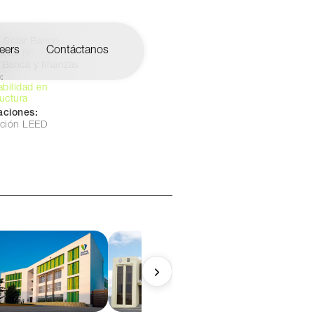
Solar Banco
eers
Contáctanos
.980 m²
Banca y finanzas
:
abilidad en
ructura
caciones:
cación LEED