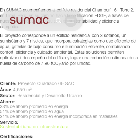
2
En SUMAC acompañamos al edificio residencial Chamberí 161 Torre 2,
Lima, Perú
en Lima, Perú, en su camino hacia la certificación EDGE, a través de
nuestros servicios de consultoría en sustentabilidad y eficiencia
energética.
El proyecto corresponde a un edificio residencial con 3 sótanos, un
semisótano y 7 niveles, que incorpora estrategias como uso eficiente del
agua, griferías de bajo consumo e iluminación eficiente, combinando
confort, eficiencia y cuidado ambiental. Estas soluciones permiten
optimizar el desempeño del edificio y lograr una reducción estimada de la
huella de carbono de 7.86 tCO₂/año por unidad.
Cliente:
Proyecto Cuadrado 09 SAC
Área:
4,659 m²
Sector:
Residencial y Desarrollo Urbano
Ahorro:
33% de ahorro promedio en energía
51% de ahorro promedio en agua
31% de ahorro promedio en energía incorporada en materiales
Servicio:
Sustentabilidad en Infraestructura
Certificaciones: