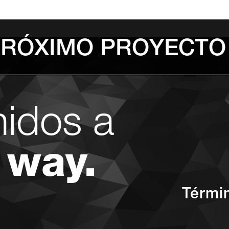
PRÓXIMO PROYECTO
nidos a
 way.
Térmi