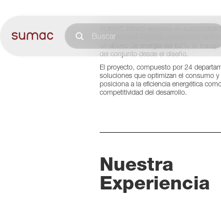
Concón, Chile
SUMAC brindó asesoría en sustentabilid
Townhouses Argenta, alcanzando la Preca
un ahorro de energía del 63%. El traba
del conjunto desde el diseño.
El proyecto, compuesto por 24 departame
soluciones que optimizan el consumo y e
posiciona a la eficiencia energética como
competitividad del desarrollo.
Nuestra
Experiencia