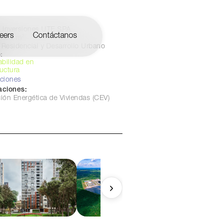
Inversiones UTE SPA
eers
Contáctanos
.004 m²
Residencial y Desarrollo Urbano
:
abilidad en
ructura
aciones
caciones:
ción Energética de Viviendas (CEV)