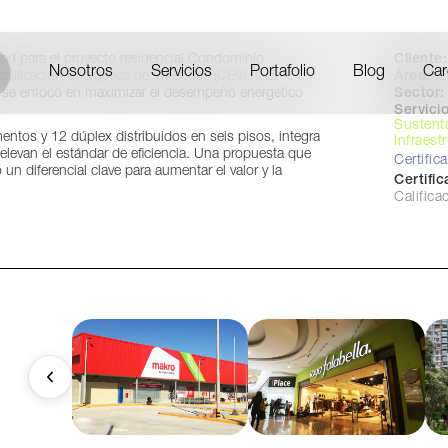
Cliente:
ad para el proyecto residencial Condominio
Nosotros
Servicios
Portafolio
Blog
Car
Área:
5
lificación Energética de Viviendas (CEV) nivel A, con
Sector:
jo se enfocó en maximizar el desempeño energético
Servicio
Sustent
ntos y 12 dúplex distribuidos en seis pisos, integra
Infraest
levan el estándar de eficiencia. Una propuesta que
Certific
 un diferencial clave para aumentar el valor y la
Certifi
Califica