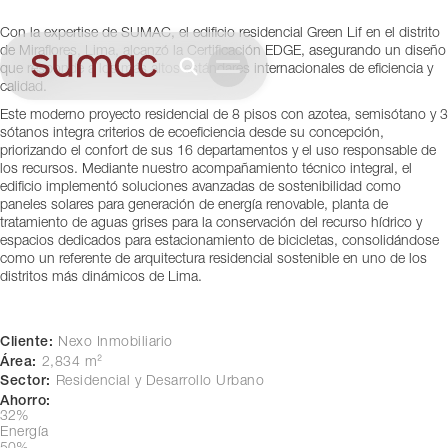
Lima, Perú
Con la expertise de SUMAC, el edificio residencial Green Lif en el distrito
de Miraflores, Lima, alcanzó la Certificación EDGE, asegurando un diseño
que responde a los más altos estándares internacionales de eficiencia y
calidad.
Este moderno proyecto residencial de 8 pisos con azotea, semisótano y 3
sótanos integra criterios de ecoeficiencia desde su concepción,
priorizando el confort de sus 16 departamentos y el uso responsable de
los recursos. Mediante nuestro acompañamiento técnico integral, el
edificio implementó soluciones avanzadas de sostenibilidad como
paneles solares para generación de energía renovable, planta de
tratamiento de aguas grises para la conservación del recurso hídrico y
espacios dedicados para estacionamiento de bicicletas, consolidándose
como un referente de arquitectura residencial sostenible en uno de los
distritos más dinámicos de Lima.
Cliente:
Nexo Inmobiliario
Área:
2,834 m²
Sector:
Residencial y Desarrollo Urbano
Ahorro:
32%
Energía