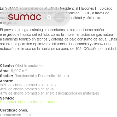
Lima, Perú
En SUMAC acompañamos al Edificio Residencial Halcones III, ubicado
en Lima, Perú, en su proceso hacia la certificación EDGE, a través de
nuestros servicios de consultoría en sustentabilidad y eficiencia
energética.
El proyecto integra estrategias orientadas a mejorar el desempeño
energético e hídrico del edificio, como la implementación de gas natural,
aislamiento térmico en techos y griferías de bajo consumo de agua. Estas
soluciones permiten optimizar la eficiencia del desarrollo y alcanzar una
reducción estimada de la huella de carbono de 103 tCO₂/año por unidad.
Cliente:
Oled Inversiones
Área:
5,907 m²
Sector:
Residencial y Desarrollo Urbano
Ahorro:
30% de ahorro promedio en energía
43% de ahorro promedio en agua
47% de ahorro promedio en energía incorporada en materiales
Servicio:
Sustentabilidad en Infraestructura
Certificaciones:
Certificación EDGE