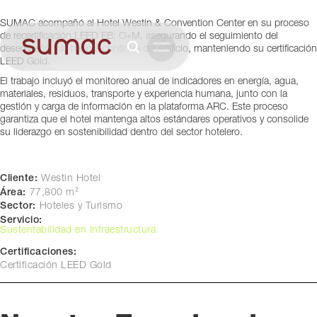
Convention Center
SUMAC acompañó al Hotel Westin & Convention Center en su proceso
Lima, Perú
de recertificación LEED EB: O+M, asegurando el seguimiento del
desempeño y la mejora continua del edificio, manteniendo su certificación
LEED Gold.
El trabajo incluyó el monitoreo anual de indicadores en energía, agua,
materiales, residuos, transporte y experiencia humana, junto con la
gestión y carga de información en la plataforma ARC. Este proceso
garantiza que el hotel mantenga altos estándares operativos y consolide
su liderazgo en sostenibilidad dentro del sector hotelero.
Cliente:
Westin Hotel
Área:
77,800 m²
Sector:
Hoteles y Turismo
Servicio:
Sustentabilidad en Infraestructura
Certificaciones:
Certificación LEED Gold