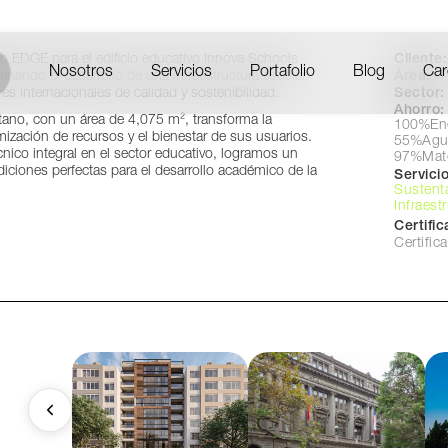
xico DF, México
Cliente:
ón EDGE para el edificio educativo Innova Schools
Nosotros
Servicios
Portafolio
Blog
Car
Área:
4
ando el desarrollo de una infraestructura escolar
Sector:
es internacionales de calidad y sostenibilidad.
Ahorro:
ótano, con un área de 4,075 m², transforma la
100%
En
mización de recursos y el bienestar de sus usuarios.
55%
Agu
ico integral en el sector educativo, logramos un
97%
Mat
diciones perfectas para el desarrollo académico de la
Servicio
Sustent
Infraest
Certifi
Certifi