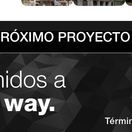
PRÓXIMO PROYECTO
nidos a
 way.
Térmi