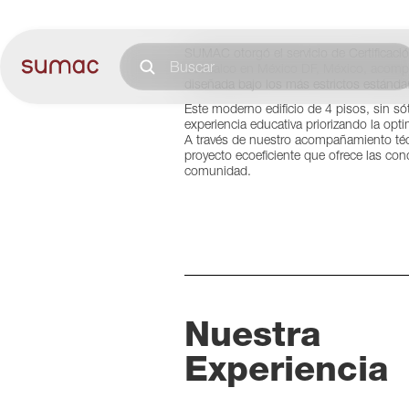
Mé
SUMAC otorgó el servicio de Certificaci
Coacalco en México DF, México, acompañ
diseñada bajo los más estrictos estándar
Este moderno edificio de 4 pisos, sin s
experiencia educativa priorizando la opti
A través de nuestro acompañamiento técn
proyecto ecoeficiente que ofrece las con
comunidad.
Nuestra
Experiencia