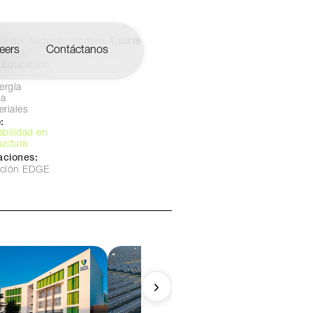
Felix Augusto Icochea Aguirre
eers
Contáctanos
075 m²
Educación
ergía
a
eriales
:
abilidad en
ructura
caciones:
cación EDGE