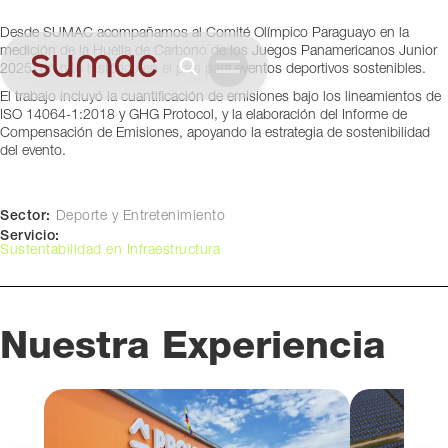
Junior ASU 2025
Desde SUMAC acompañamos al Comité Olímpico Paraguayo en la
Paraguay
medición de la Huella de Carbono de los Juegos Panamericanos Junior
2025, un hito histórico en el país para eventos deportivos sostenibles.
El trabajo incluyó la cuantificación de emisiones bajo los lineamientos de
ISO 14064-1:2018 y GHG Protocol, y la elaboración del Informe de
Compensación de Emisiones, apoyando la estrategia de sostenibilidad
del evento.
Sector:
Deporte y Entretenimiento
Servicio:
Sustentabilidad en Infraestructura
Nuestra Experiencia