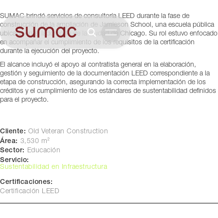
Elementary
SUMAC brindó servicios de consultoría LEED durante la fase de
Chicago, USA
construcción de la ampliación de Jamieson School, una escuela pública
ubicada en el lado norte de la ciudad de Chicago. Su rol estuvo enfocado
en acompañar el cumplimiento de los requisitos de la certificación
durante la ejecución del proyecto.
El alcance incluyó el apoyo al contratista general en la elaboración,
gestión y seguimiento de la documentación LEED correspondiente a la
etapa de construcción, asegurando la correcta implementación de los
créditos y el cumplimiento de los estándares de sustentabilidad definidos
para el proyecto.
Cliente:
Old Veteran Construction
Área:
3,530 m²
Sector:
Educación
Servicio:
Sustentabilidad en Infraestructura
Certificaciones:
Certificación LEED