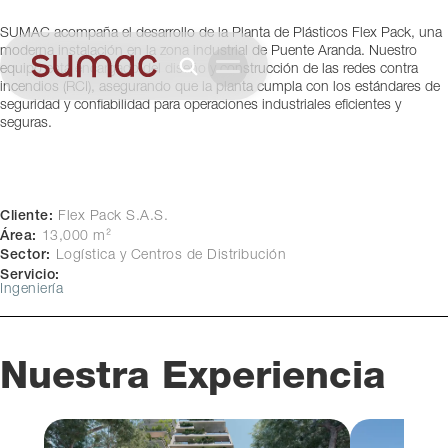
Bogotá, Colombia
SUMAC acompaña el desarrollo de la Planta de Plásticos Flex Pack, una
moderna instalación en la zona industrial de Puente Aranda. Nuestro
equipo está encargado del diseño y construcción de las redes contra
incendios (RCI), asegurando que la planta cumpla con los estándares de
seguridad y confiabilidad para operaciones industriales eficientes y
seguras.
Cliente:
Flex Pack S.A.S.
Área:
13,000 m²
Sector:
Logística y Centros de Distribución
Servicio:
Ingeniería
Nuestra Experiencia