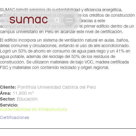
(PUCP)
SUMAC brindó servicios de sustentabilidad y eficiencia energética,
actuando como asesor para la obtención de los créditos de construcción
Lima, Perú
de la certificación LEED Gold del proyecto. Gracias a este
acompañamiento, la PUCP se convirtió en el primer edificio dentro de un
campus universitario en Perú en alcanzar este nivel de certificación.
El edificio incorpora un sistema de ventilación natural en aulas, baños,
áreas comunes y circulaciones, evitando el uso de aire acondicionado.
Logró un 50% de ahorro en consumo de agua para riego y un 41% en
agua potable, además del reciclaje del 50% de los residuos de
construcción. Se utilizaron materiales de bajo VOC, madera certificada
FSC y materiales con contenido reciclado y origen regional.
Cliente:
Pontificia Universidad Católica del Perú
Área:
11,800 m²
Sector:
Educación
Servicio:
Sustentabilidad en Infraestructura
Certificaciones