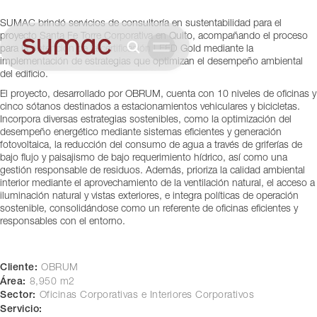
Corporativa
SUMAC brindó servicios de consultoría en sustentabilidad para el
Quito, Ecuador
proyecto Santa Fe Torre Corporativa en Quito, acompañando el proceso
para la obtención de la certificación LEED Gold mediante la
implementación de estrategias que optimizan el desempeño ambiental
del edificio.
El proyecto, desarrollado por OBRUM, cuenta con 10 niveles de oficinas y
cinco sótanos destinados a estacionamientos vehiculares y bicicletas.
Incorpora diversas estrategias sostenibles, como la optimización del
desempeño energético mediante sistemas eficientes y generación
fotovoltaica, la reducción del consumo de agua a través de griferías de
bajo flujo y paisajismo de bajo requerimiento hídrico, así como una
gestión responsable de residuos. Además, prioriza la calidad ambiental
interior mediante el aprovechamiento de la ventilación natural, el acceso a
iluminación natural y vistas exteriores, e integra políticas de operación
sostenible, consolidándose como un referente de oficinas eficientes y
responsables con el entorno.
Cliente:
OBRUM
Área:
8,950 m2
Sector:
Oficinas Corporativas e Interiores Corporativos
Servicio: