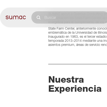
SUMAC apoyó a Quercus Consulting en la
de renovación del State Farm Center, apo
energética para el cumplimiento de los e
State Farm Center, anteriormente conoc
emblemática de la Universidad de Illinoi
Inaugurado en 1963, es el tercer estadio
temporada 2013–2014 mediante una inve
asientos premium, áreas de servicio ren
Nuestra
Experiencia