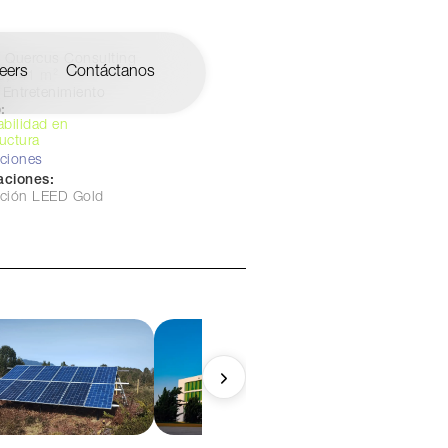
Quercus Consulting
eers
Contáctanos
0,041 m²
Entretenimiento
:
abilidad en
ructura
aciones
caciones:
cación LEED Gold