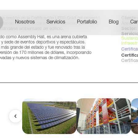
Chicago, USA
Cliente:
 gestión de la Certificación LEED Gold del proyecto
Nosotros
Servicios
Portafolio
Blog
Car
Área:
4
rtando su experiencia en sustentabilidad y eficiencia
Sector:
stándares ambientales del edificio.
Servicio
ido como Assembly Hall, es una arena cubierta
Sustent
s y sede de eventos deportivos y espectáculos.
Infraest
 más grande del estado y fue renovado tras la
Certific
rsión de 170 millones de dólares, incorporando
Certifi
ovadas y nuevos sistemas de climatización.
Certifi