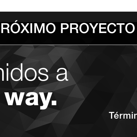
PRÓXIMO PROYECTO
nidos a
 way.
Térmi