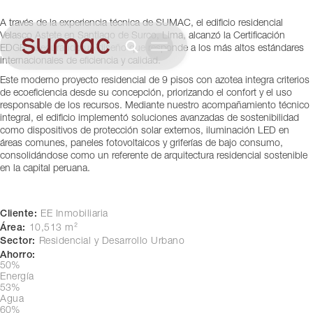
Lima, Perú
A través de la experiencia técnica de SUMAC, el edificio residencial
Velasco Astete en Santiago de Surco, Lima, alcanzó la Certificación
EDGE, asegurando un diseño que responde a los más altos estándares
internacionales de eficiencia y calidad.
Este moderno proyecto residencial de 9 pisos con azotea integra criterios
de ecoeficiencia desde su concepción, priorizando el confort y el uso
responsable de los recursos. Mediante nuestro acompañamiento técnico
integral, el edificio implementó soluciones avanzadas de sostenibilidad
como dispositivos de protección solar externos, iluminación LED en
áreas comunes, paneles fotovoltaicos y griferías de bajo consumo,
consolidándose como un referente de arquitectura residencial sostenible
en la capital peruana.
Cliente:
EE Inmobiliaria
Área:
10,513 m²
Sector:
Residencial y Desarrollo Urbano
Ahorro:
50% 
Energía
53%
Agua
60%